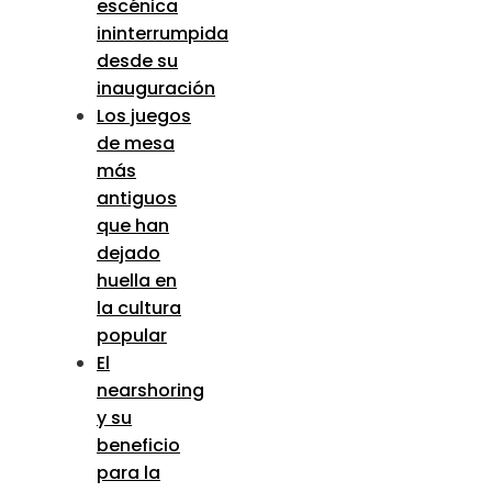
escénica
ininterrumpida
desde su
inauguración
Los juegos
de mesa
más
antiguos
que han
dejado
huella en
la cultura
popular
El
nearshoring
y su
beneficio
para la