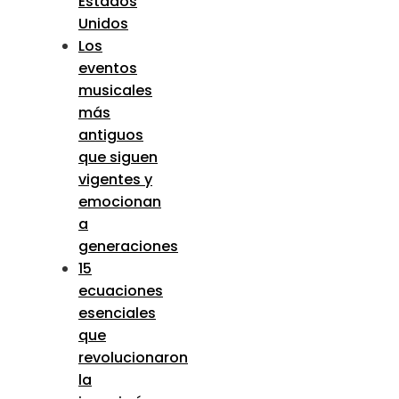
Estados
Unidos
Los
eventos
musicales
más
antiguos
que siguen
vigentes y
emocionan
a
generaciones
15
ecuaciones
esenciales
que
revolucionaron
la